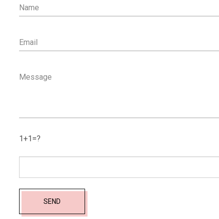
Name
Email
Message
1+1=?
SEND